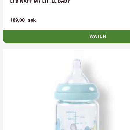
LFB NAPP MY LITTLE BABY
189,00
sek