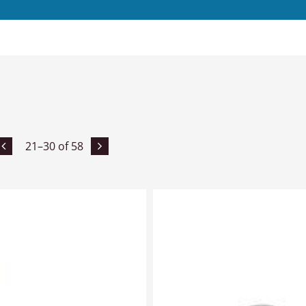
21–
30
of
58