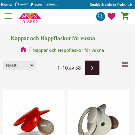
Snabb & diskret frakt
Kundva
Meny
Favorite
Nappar och Nappflaskor för vuxna
Nappar och Nappflaskor för vuxna
Välj sortering
Vä
1–
10
av
58