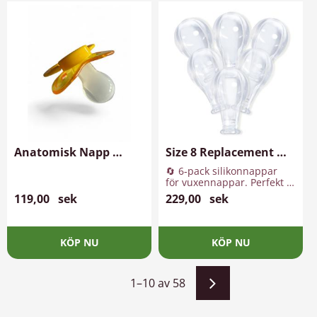
Anatomisk Napp 
Size 8 Replacement 
Transparant Gul
Transparent Value 6-
🔄 6‑pack silikonnappar 
Pack
för vuxennappar. Perfekt 
passform, säkra, hållbara 
119,00
sek
229,00
sek
och enkla att rengöra.
1–
10
av
58