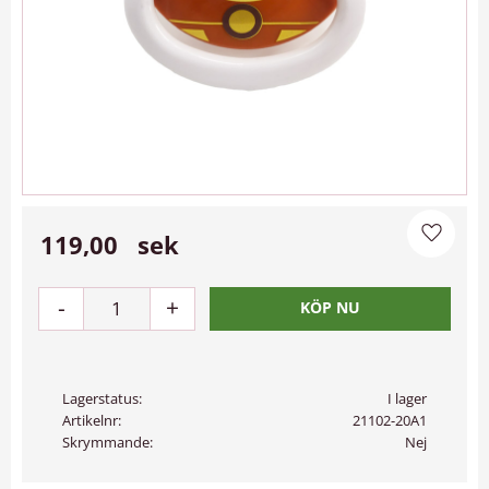
119,00
sek
Lägg til
-
+
Lagerstatus
I lager
Artikelnr
21102-20A1
Skrymmande
Nej