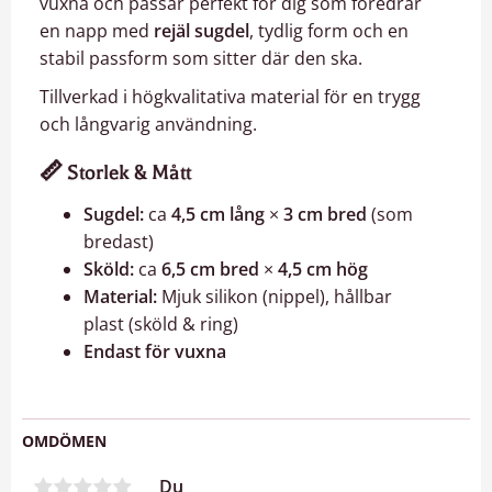
vuxna och passar perfekt för dig som föredrar
en napp med
rejäl sugdel
, tydlig form och en
stabil passform som sitter där den ska.
Tillverkad i högkvalitativa material för en trygg
och långvarig användning.
📏
Storlek & Mått
Sugdel:
ca
4,5 cm lång
×
3 cm bred
(som
bredast)
Sköld:
ca
6,5 cm bred
×
4,5 cm hög
Material:
Mjuk silikon (nippel), hållbar
plast (sköld & ring)
Endast för vuxna
OMDÖMEN
Du