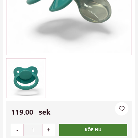
119,00
sek
Lägg til
-
+