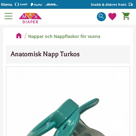
Snabb & diskret frakt
Kundva
Meny
Favorite
Nappar och Nappflaskor för vuxna
Anatomisk Napp Turkos