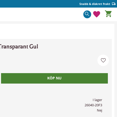
Snabb & diskret frakt
Kundva
Favorite
ransparant Gul
Lägg til
I lager
26040-20F3
Nej