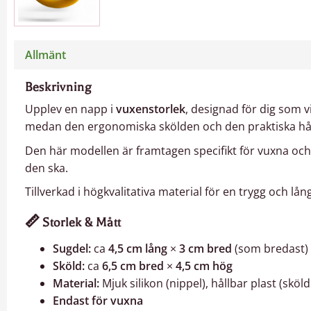
Allmänt
Beskrivning
Upplev en napp i
vuxenstorlek
, designad för dig som 
medan den ergonomiska skölden och den praktiska hål
Den här modellen är framtagen specifikt för vuxna oc
den ska.
Tillverkad i högkvalitativa material för en trygg och lå
📏
Storlek & Mått
Sugdel:
ca
4,5 cm lång
×
3 cm bred
(som bredast)
Sköld:
ca
6,5 cm bred
×
4,5 cm hög
Material:
Mjuk silikon (nippel), hållbar plast (sköld
Endast för vuxna