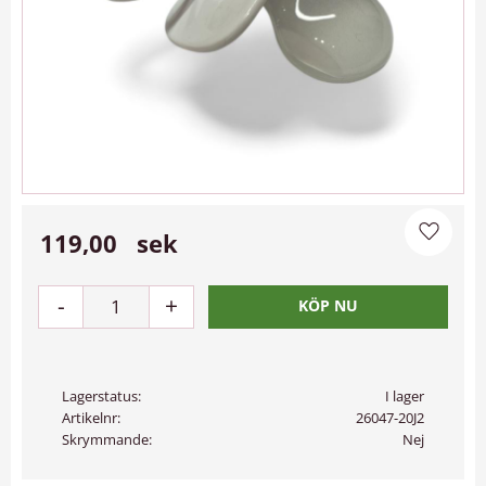
119,00
sek
Lägg til
-
+
Lagerstatus
I lager
Artikelnr
26047-20J2
Skrymmande
Nej