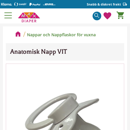
Snabb & diskret frakt
Kundva
Meny
Favorite
Nappar och Nappflaskor för vuxna
Anatomisk Napp VIT