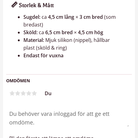
📏
Storlek & Mått
Sugdel:
ca
4,5 cm lång
×
3 cm bred
(som
bredast)
Sköld:
ca
6,5 cm bred
×
4,5 cm hög
Material:
Mjuk silikon (nippel), hållbar
plast (sköld & ring)
Endast för vuxna
OMDÖMEN
Du