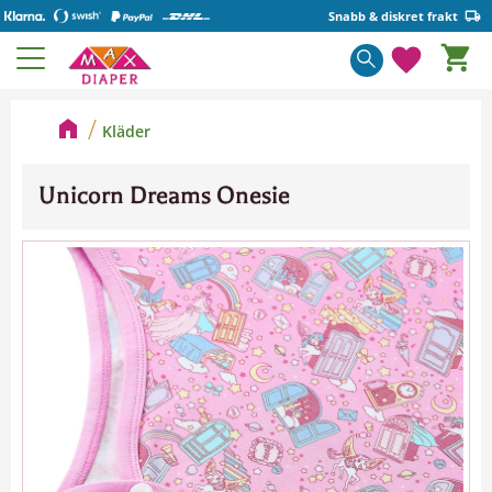
Snabb & diskret frakt
Kundva
Meny
Favorite
Kläder
Unicorn Dreams Onesie