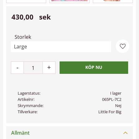
430,00
sek
Storlek
Lägg til
-
+
Lagerstatus
I lager
Artikelnr
065PL-7C2
Skrymmande
Nej
Tillverkare
Little For Big
Allmänt