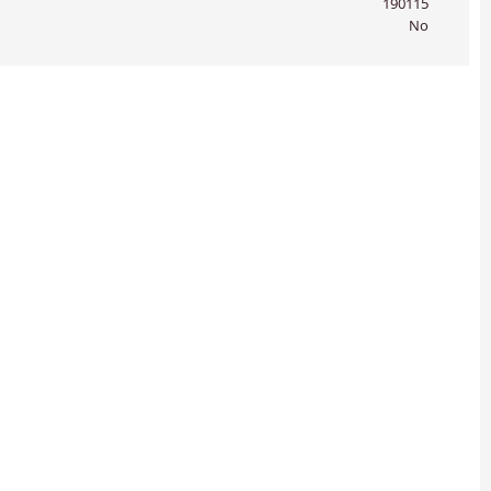
190115
No