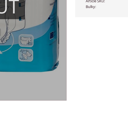
UT
Article SKU
Bulky