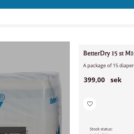
BetterDry 15 st M
A package of 15 diape
399,00
sek
Add to favorites
Stock status