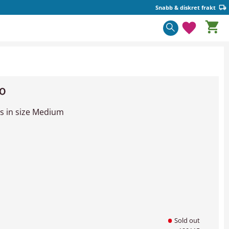
Snabb & diskret frakt
Basket
Favorite
10
rs in size Medium
Sold out